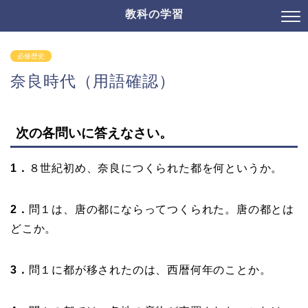
教科の学習
必修歴史
奈良時代（用語確認）
次の各問いに答えなさい。
1．
８世紀初め、奈良につくられた都を何というか。
2．
問
１は、唐の都にならってつくられた。唐の都とは
どこか。
3．
問
１に都が移されたのは、西暦何年のことか。