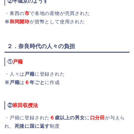
②平城京のようす
・東西の
市
で各地の産物が売買された
※
和同開珎
が貨幣として使用された
２．奈良時代の人々の負担
①
戸籍
・人々は
戸籍
に登録された
※戸籍
は
６
年ごと
に作成
②
班田収授法
・戸籍に登録された
６
歳以上の男女
に
口分田
が与えら
れ、
死後に国に返す
制度