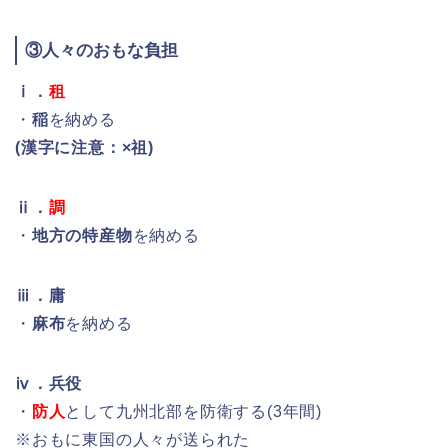
③人々のおもな負担
ⅰ．
租
・
稲
を納める
(漢字に注意：×祖)
ⅱ．
調
・
地方の特産物
を納める
ⅲ．庸
・
麻布
を納める
ⅳ．兵役
・
防人
として九州北部を防衛する(3年間)
※おもに東国の人々が送られた