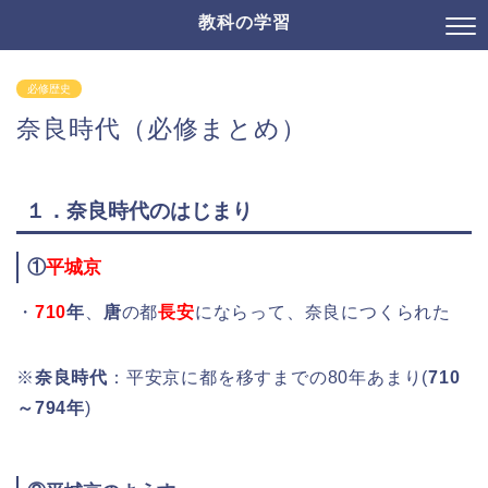
教科の学習
必修歴史
奈良時代（必修まとめ）
１．
奈良時代
のはじまり
①
平城京
・
710
年
、
唐
の都
長安
にならって、奈良につくられた
※
奈良時代
：平安京に都を移すまでの80年あまり(
710
～794年
)