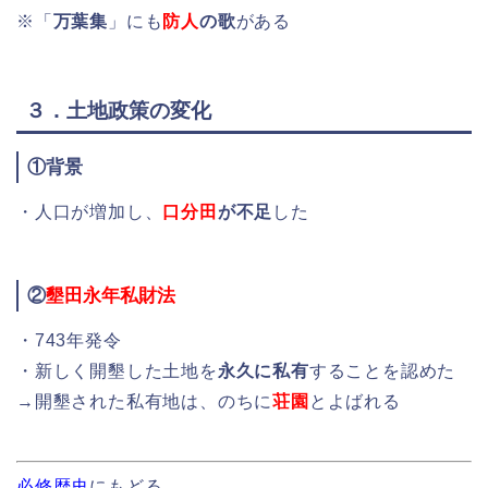
※「
万葉集
」にも
防人
の歌
がある
３．土地政策の変化
①背景
・人口が増加し、
口分田
が不足
した
②
墾田永年私財法
・743年発令
・新しく開墾した土地を
永久に私有
することを認めた
→開墾された私有地は、のちに
荘園
とよばれる
必修歴史
にもどる