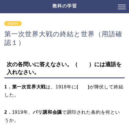
教科の学習
必修歴史
第一次世界大戦の終結と世界（用語確
認１）
次の各問いに答えなさい。（ ）には適語を
入れなさい。
1．第一次世界大戦
は、1918年に
( )
が降伏して終結
した。
2．
1919年、
パリ講和会議
で調印された条約を何とい
うか。