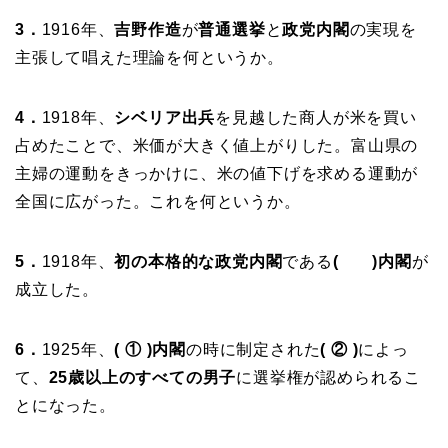
3．
1916年、
吉野作造
が
普通選挙
と
政党内閣
の実現を
主張して唱えた理論を何というか。
4．
1918年、
シベリア出兵
を見越した商人が米を買い
占めたことで、米価が大きく値上がりした。富山県の
主婦の運動をきっかけに、米の値下げを求める運動が
全国に広がった。これを何というか。
5．
1918年、
初の本格的な政党内閣
である
( )内閣
が
成立した。
6．
1925年、
( ① )内閣
の時に制定された
( ② )
によっ
て、
25歳以上のすべての男子
に選挙権が認められるこ
とになった。