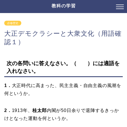
教科の学習
必修歴史
大正デモクラシーと大衆文化（用語確
認１）
次の各問いに答えなさい。（ ）には適語を
入れなさい。
1．
大正時代に高まった、民主主義・自由主義の風潮を
何というか。
2．
1913年、
桂太郎
内閣が50日余りで退陣するきっか
けとなった運動を何というか。