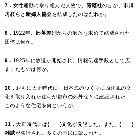
7．
女性運動に取り組んだ人物で、
青鞜社
のほか、
市川
房枝
らと
新婦人協会
を結成したのはだれか。
8．
1922年、
部落差別
からの解放を求めて結成された
団体は何か。
9．
1925年に放送が開始され、情報伝達手段として広
まったものは何か。
10．
おもに大正時代に、日本式のつくりに西洋風の文
化を取り入れた住宅が都市の郊外などに建設された。
このような住宅を何というか。
11．
大正時代には
( )文化
が発達した。また、
( )
雑誌
が発行され、多くの国民に読まれた。