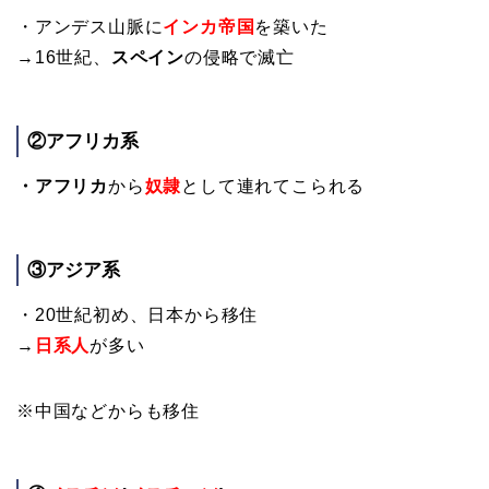
・アンデス山脈に
インカ帝国
を築いた
→16世紀、
スペイン
の侵略で滅亡
②アフリカ系
・アフリカ
から
奴隷
として連れてこられる
③アジア系
・20世紀初め、日本から移住
→
日系人
が多い
※中国などからも移住