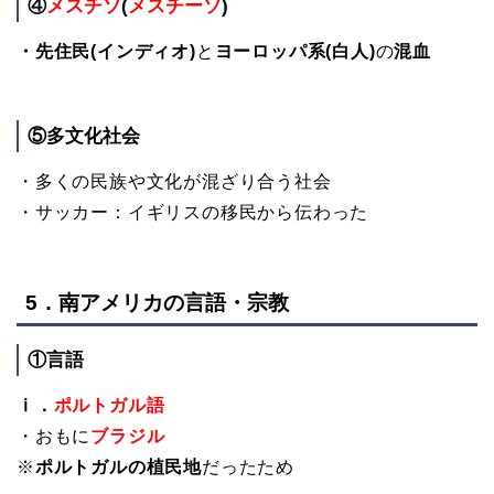
④
メスチソ
(
メスチーソ
)
・先住民(インディオ)
と
ヨーロッパ系(白人)
の
混血
⑤多文化社会
・多くの民族や文化が混ざり合う社会
・サッカー：イギリスの移民から伝わった
5．南アメリカの言語・宗教
①言語
ⅰ．
ポルトガル語
・おもに
ブラジル
※
ポルトガルの植民地
だったため