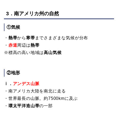
3．南アメリカ州の自然
①気候
・
熱帯
から
寒帯
までさまざまな気候が分布
・
赤道
周辺は
熱帯
※標高の高い地域は
高山気候
②地形
ⅰ．
アンデス山脈
・南アメリカ大陸を南北に走る
・世界最長の山脈。約7500kmに及ぶ
・
環太平洋造山帯
の一部