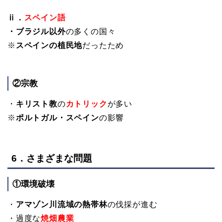
ⅱ．
スペイン語
・ブラジル以外
の多くの国々
※
スペインの植民地
だったため
②宗教
・
キリスト教
の
カトリック
が多い
※
ポルトガル・スペイン
の影響
6．さまざまな問題
①環境破壊
・
アマゾン川流域の熱帯林
の伐採が進む
・過度な
焼畑農業