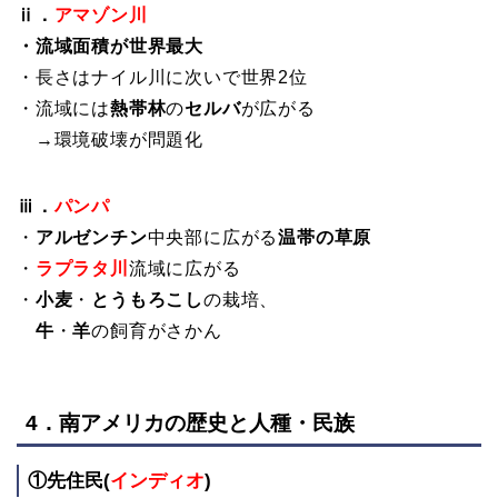
ⅱ．
アマゾン川
・流域面積が世界最大
・長さはナイル川に次いで世界2位
・流域には
熱帯林
の
セルバ
が広がる
→環境破壊が問題化
ⅲ．
パンパ
・
アルゼンチン
中央部に広がる
温帯の草原
・
ラプラタ川
流域に広がる
・
小麦
・
とうもろこし
の栽培、
牛
・
羊
の飼育がさかん
4．南アメリカの歴史と人種・民族
①先住民(
インディオ
)