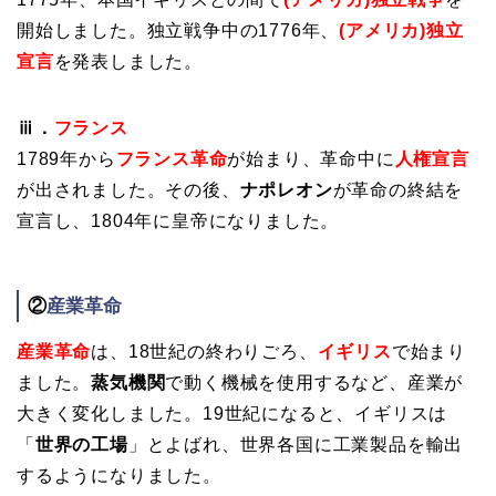
開始しました。独立戦争中の
1776年、
(アメリカ)独立
宣言
を発表しました。
ⅲ．
フランス
1789年から
フランス革命
が始まり、革命中に
人権宣言
が出されました。
その後、
ナポレオン
が革命の終結を
宣言し、1804年に皇帝になりました。
②
産業革命
産業革命
は、18世紀の終わりごろ、
イギリス
で始まり
ました。
蒸気機関
で動く機械を使用するなど、産業が
大きく変化しました。
19世紀になると、イギリスは
「
世界の工場
」とよばれ、世界各国に工業製品を輸出
するようになりました。