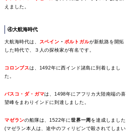
えました。
④大航海時代
大航海時代は、
スペイン
・
ポルトガル
が新航路を開拓
した時代で、３人の探検家が有名です。
コロンブス
は、1492年に西インド諸島に到着しまし
た。
バスコ・ダ・ガマ
は、1498年にアフリカ大陸南端の喜
望峰をまわりインドに到達しました。
マゼラン
の船隊は、1522年に
世界一周
を達成しました
(マゼラン本人は、途中のフィリピンで殺されてしまい