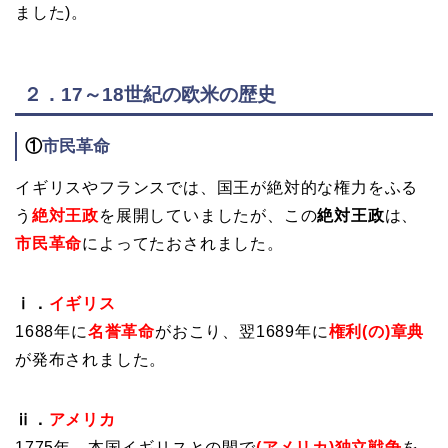
ました)。
２．17～18世紀の欧米の歴史
①
市民革命
イギリスやフランスでは、国王が絶対的な権力をふる
う
絶対王政
を展開していましたが、この
絶対王政
は、
市民革命
によってたおされました。
ⅰ．
イギリス
1688年に
名誉革命
がおこり、翌1689年に
権利(の)章典
が発布されました。
ⅱ．
アメリカ
1775年、本国イギリスとの間で
(アメリカ)独立戦争
を