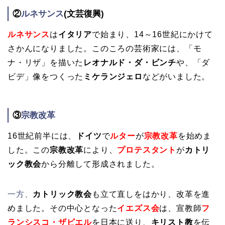
②
ルネサンス
(文芸復興)
ルネサンス
は
イタリア
で始まり、14～16世紀にかけて
さかんになりました。このころの芸術家には、「モ
ナ・リザ」を描いた
レオナルド・ダ・ビンチ
や、「ダ
ビデ」像をつくった
ミケランジェロ
などがいました。
③
宗教改革
16世紀前半には、
ドイツ
で
ルター
が
宗教改革
を始めま
した。この
宗教改革
により、
プロテスタント
が
カトリ
ック教会
から分離して形成されました。
一方、
カトリック教会
も立て直しをはかり、改革を進
めました。その中心となった
イエズス会
は、宣教師
フ
ランシスコ・ザビエル
を日本に送り、
キリスト教
を伝