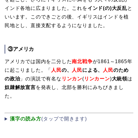
インド各地に広まりました。これを
インド(の)大反乱
と
いいます。このできごとの後、
イギリスはインドを植
民地とし、直接支配するようになりました。
③アメリカ
アメリカでは国内を二分した
南北戦争
が1861～1865年
に起こりました。「
人民
の、
人民
による、
人民
のため
の政治
」の演説で有名な
リンカン
(
リンカーン
)
大統領
は
奴隷解放宣言
を発表し、北部を勝利にみちびきまし
た。
漢字の読み方
(タップで開きます)