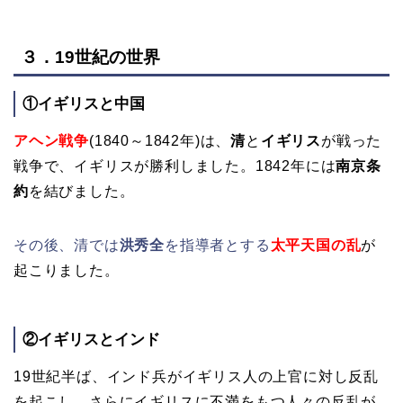
３．19世紀の世界
①イギリスと中国
アヘン戦争
(
1840～1842年)は、
清
と
イギリス
が戦った
戦争で、
イギリスが勝利しました。1842年には
南京条
約
を結びました。
その後、清では
洪秀全
を指導者とする
太平天国の乱
が
起こりました。
②イギリスとインド
19世紀半ば、インド兵がイギリス人の上官に対し反乱
を起こし、さらにイギリスに不満をもつ人々の反乱が