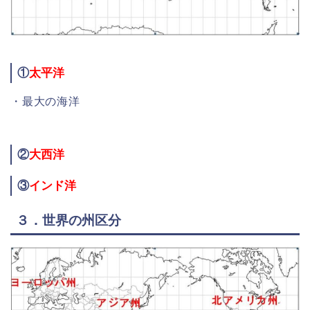
①
太平洋
・最大の海洋
②
大西洋
③
インド洋
３．世界の州区分