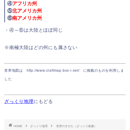
④
アフリカ州
⑤
北アメリカ州
⑥
南アメリカ州
・④～⑥は大陸とほぼ同じ
※南極大陸はどの州にも属さない
世界地図は http://www.craftmap.box-i.net/ に掲載のものを利用しま
した
ざっくり地理
にもどる
HOME
ざっくり地理
世界のすがた（ざっくり板書）