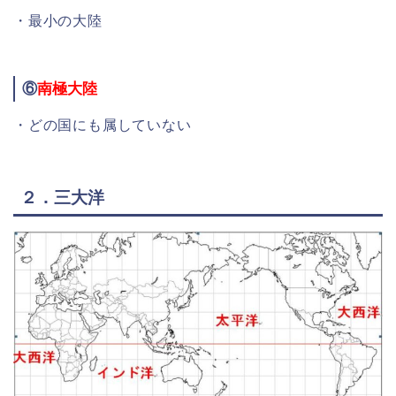
・最小の大陸
⑥
南極大陸
・どの国にも属していない
２．三大洋