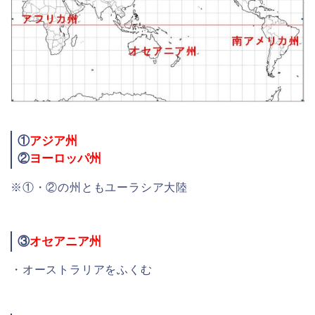
①
アジア州
②
ヨーロッパ州
※①・②の州ともユーラシア大陸
③
オセアニア州
・オーストラリアをふくむ