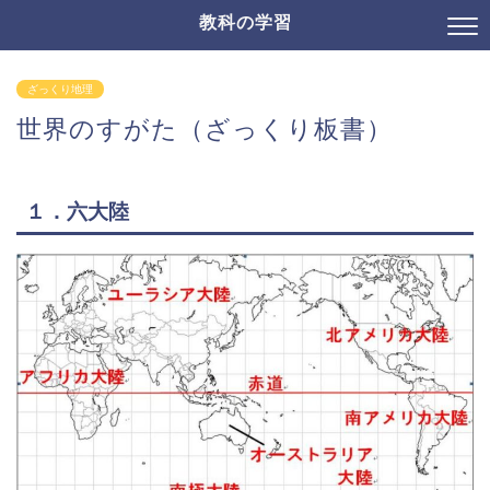
教科の学習
ざっくり地理
世界のすがた（ざっくり板書）
１．六大陸