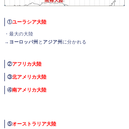
①
ユーラシア大陸
・最大の大陸
→
ヨーロッパ州
と
アジア州
に分かれる
②
アフリカ大陸
③
北アメリカ大陸
④
南アメリカ大陸
⑤
オーストラリア大陸