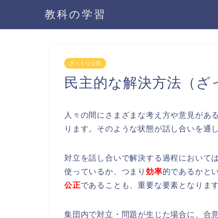
教科の学習
ざっくり公民
民主的な解決方法（ざ
人々の間にさまざまな考え方や意見があ
ります。そのような状態が話し合いを通
対立を話し合いで解決する過程において
使っているか、つまり
効率
的であるかと
公正
であることも、重要な要素となりま
集団内で対立・問題が生じた場合に、合