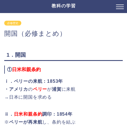
教科の学習
必修歴史
開国（必修まとめ）
1．開国
①
日米和親条約
ⅰ．ペリーの来航：
1853年
・アメリカ
の
ペリー
が
浦賀
に来航
→日本に開国を求める
ⅱ．
日米和親条約
調印：1854年
※
ペリーが再来航
し、条約を結ぶ