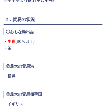
※不平等な内容(日本に不利)
2．貿易の状況
①おもな輸出品
・
生糸
(80％以上)
・
茶
②最大の貿易港
・
横浜
③最大の貿易相手国
・
イギリス