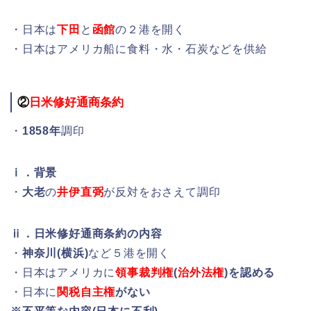
・日本は
下田
と
函館
の２港を開く
・日本はアメリカ船に食料・水・石炭などを供給
②
日米修好通商条約
・
1858年
調印
ⅰ．背景
・
大老
の
井伊直弼
が反対をおさえて調印
ⅱ．日米修好通商条約の内容
・
神奈川(横浜)
など５港を開く
・日本はアメリカに
領事裁判権
(
治外法権
)を認める
・日本に
関税自主権
がない