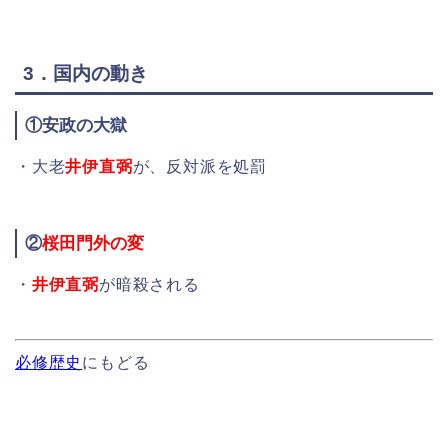
3．国内の動き
①
安政の大獄
・大老
井伊直弼
が、反対派を処罰
②
桜田門外の変
・
井伊直弼
が暗殺される
必修歴史
にもどる