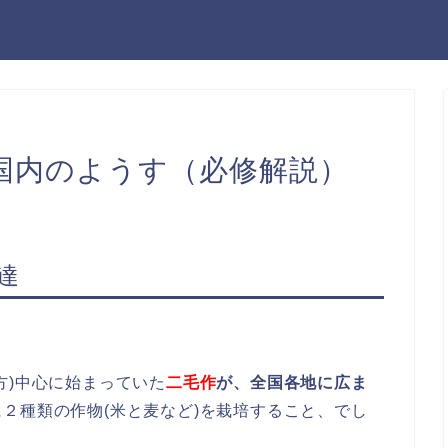
国内のようす（必修解説）
達
方)中心に始まっていた
二毛作
が、全国各地に広ま
２種類の作物(米と麦など)を栽培すること、でし