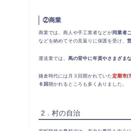
②商業
商業では、商人や手工業者などが
同業者
などを納めてその見返りに保護を受け、
運送業では、
馬の背中に年貢やさまざま
鎌倉時代には月３回開かれていた
定期市
(
６回
開かれるところも多くありました。
2．村の自治