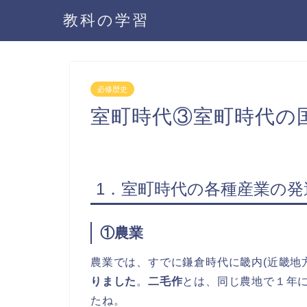
教科の学習
必修歴史
室町時代③室町時代の
1．室町時代の各種産業の発
①農業
農業では、すでに鎌倉時代に畿内(近畿地
りました
。
二毛作
とは、同じ農地で１年に
たね。