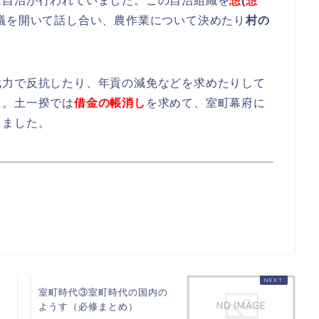
に自治が行われていました。この自治組織を
惣
(
惣
議を開いて話し合い、農作業について決めたり
村の
武力で反抗したり、年貢の減免などを求めたりして
た。土一揆では
借金の帳消し
を求めて、室町幕府に
りました。
室町時代③室町時代の国内の
ようす（必修まとめ）