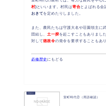
室町時代の農村では、有力な農民を中心
村
)
といいます。村民は
寄合
とよばれる会
おきて
を定めたりしました。
また、農民たちは守護大名や荘園領主に
団結し、
土一揆
を起こすこともありまし
対して
徳政令
の発令を要求することもあ
必修歴史
にもどる
室町時代②（用語確認）