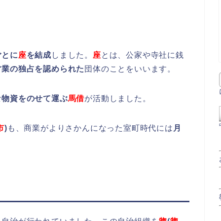
ごとに
座
を結成
しました。
座
とは、公家や寺社に銭
営業の独占を認められた
団体のことをいいます。
な物資をのせて運ぶ
馬借
が活動しました。
市
)
も、商業がよりさかんになった室町時代には
月