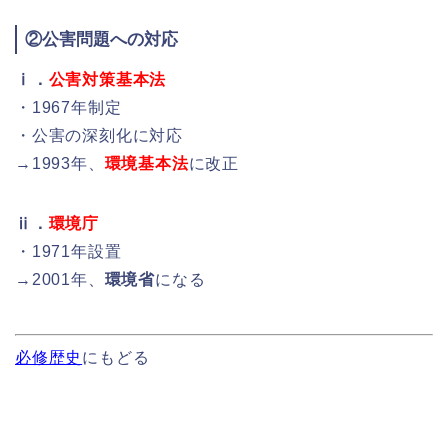
②公害問題への対応
ⅰ．
公害対策基本法
・1967年制定
・公害の深刻化に対応
→1993年、
環境基本法
に改正
ⅱ．
環境庁
・1971年設置
→2001年、
環境省
になる
必修歴史
にもどる