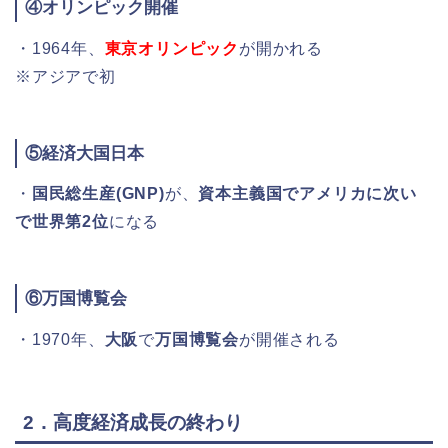
④オリンピック開催
・1964年、
東京オリンピック
が開かれる
※アジアで初
⑤経済大国日本
・
国民総生産(GNP)
が、
資本主義国でアメリカに次い
で世界第2位
になる
⑥万国博覧会
・1970年、
大阪
で
万国博覧会
が開催される
2．高度経済成長の終わり