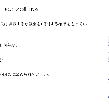
)
によって選ばれる。
首長は辞職するか議会を
(
② )
する権限をもってい
も何年か。
か。
の国民に認められているか。