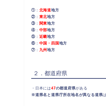
①
：
北海道
地方
②
：
東北
地方
③
：
関東
地方
④
：
中部
地方
⑤
：
近畿
地方
⑥
：
中国・四国
地方
⑦
：
九州
地方
２．都道府県
・日本には
47
の都道府県
がある
※道県名と道県庁所在地名が異なる道県