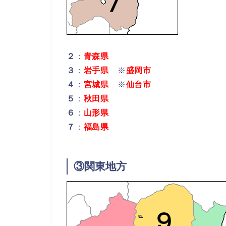
２
：
青森県
３
：
岩手県
※
盛岡市
４
：
宮城県
※
仙台市
５
：
秋田県
６
：
山形県
７
：
福島県
③関東地方