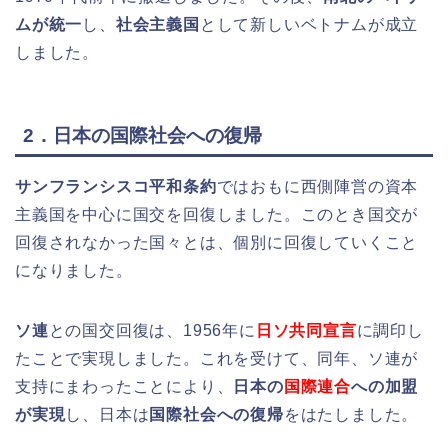
ムが統一
し、
社会主義国
として新しいベトナムが成立
しました。
2．日本の国際社会への復帰
サンフランシスコ平和条約
ではおもに西側陣営の資本
主義国を中心に国交を回復しました。このとき国交が
回復されなかった国々とは、個別に回復していくこと
になりました。
ソ連
との国交回復は、1956年に
日ソ共同宣言
に調印し
たことで実現しました。これを受けて、同年、ソ連が
支持にまわったことにより、
日本の
国際連合
への加盟
が実現
し、日本は
国際社会への復帰
をはたしました。