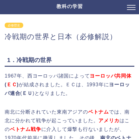
教科の学習
必修歴史
冷戦期の世界と日本（必修解説）
1．冷戦期の世界
1967年、西ヨーロッパ諸国によって
ヨーロッパ共同体
(
ＥＣ
)
が結成されました。ＥＣは、1993年に
ヨーロッ
パ連合
(
ＥＵ
)となりました。
南北に分断されていた東南アジアの
ベトナム
では、南
北に分かれて戦争が起こっていました。
アメリカ
はこ
の
ベトナム戦争
に介入して爆撃も行ないましたが、
1970年代前半に撤退しました。その後、
南北のベトナ