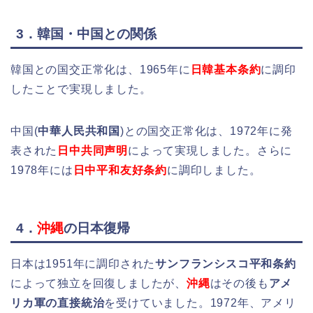
3．韓国・中国との関係
韓国との国交正常化は、1965年に
日韓基本条約
に調印
したことで実現しました。
中国(
中華人民共和国
)との国交正常化は、1972年に発
表された
日中共同声明
によって実現しました。さらに
1978年には
日中平和友好条約
に調印しました。
4．
沖縄
の日本復帰
日本は1951年に調印された
サンフランシスコ平和条約
によって独立を回復しましたが、
沖縄
はその後も
アメ
リカ軍の直接統治
を受けていました。1972年、アメリ