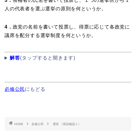
3．
候補者の氏名を書いて投票し、１つの選挙区から１
人の代表者を選ぶ選挙の原則を何というか。
4．
政党の名前を書いて投票し、得票に応じて各政党に
議席を配分する選挙制度を何というか。
解答
(タップすると開きます)
必修公民
にもどる
HOME
必修公民
選挙 （用語確認１）