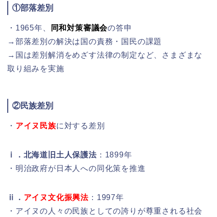
①
部落差別
・1965年、
同和対策審議会
の答申
→部落差別の解決は国の責務・国民の課題
→国は差別解消をめざす法律の制定など、さまざまな
取り組みを実施
②民族差別
・
アイヌ民族
に対する差別
ⅰ．北海道旧土人保護法
：1899年
・明治政府が日本人への同化策を推進
ⅱ．
アイヌ文化振興法
：1997年
・アイヌの人々の民族としての誇りが尊重される社会