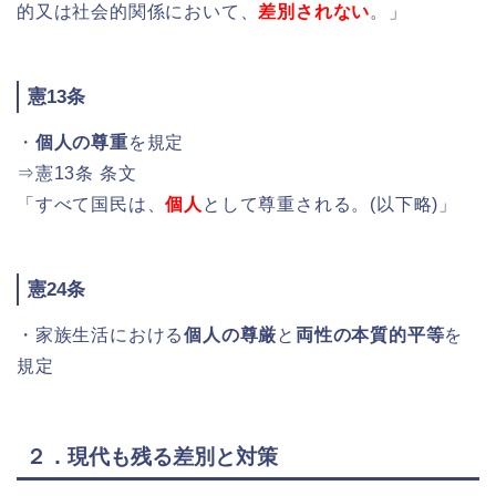
的又は社会的関係において、
差別されない
。」
憲13条
・
個人の尊重
を規定
⇒憲13条 条文
「すべて国民は、
個人
として尊重される。(以下略)」
憲24条
・家族生活における
個人の尊厳
と
両性の本質的平等
を
規定
２．現代も残る差別と対策