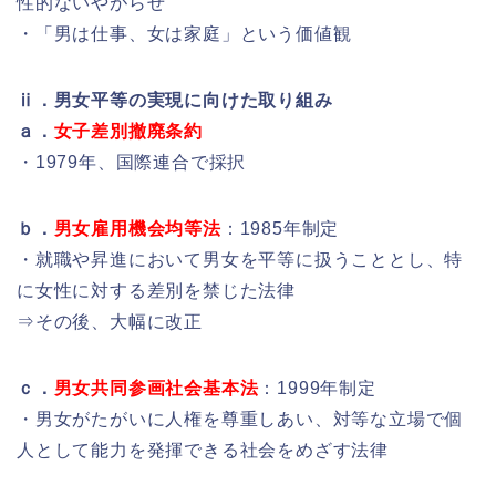
性的ないやがらせ
・「男は仕事、女は家庭」という価値観
ⅱ．男女平等の実現に向けた取り組み
ａ．
女子差別撤廃条約
・1979年、国際連合で採択
ｂ．
男女雇用機会均等法
：1985年制定
・就職や昇進において男女を平等に扱うこととし、特
に女性に対する差別を禁じた法律
⇒その後、大幅に改正
ｃ．
男女共同参画社会基本法
：1999年制定
・男女がたがいに人権を尊重しあい、対等な立場で個
人として能力を発揮できる社会をめざす法律