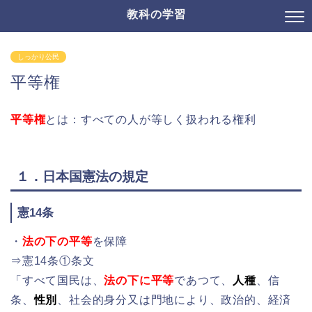
教科の学習
しっかり公民
平等権
平等権
とは：すべての人が等しく扱われる権利
１．日本国憲法の規定
憲14条
・
法の下の平等
を保障
⇒憲14条①条文
「すべて国民は、
法の下に平等
であつて、
人種
、信
条、
性別
、社会的身分又は門地により、政治的、経済