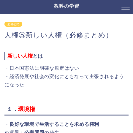
教科の学習
必修公民
人権⑤新しい人権（必修まとめ）
新しい人権
とは
・日本国憲法に明確な規定はない
・経済発展や社会の変化にともなって主張されるよう
になった
１．
環境権
・
良好な環境で生活することを求める権利
※背景：
公害問題
の発生