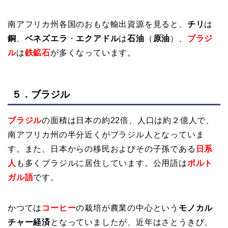
南アフリカ州各国のおもな輸出資源を見ると、
チリ
は
銅
、
ベネズエラ
・
エクアドル
は
石油
（
原油
）、
ブラジ
ル
は
鉄鉱石
が多くなっています。
５．ブラジル
ブラジル
の面積は日本の約22倍、人口は約２億人で、
南アフリカ州の半分近くがブラジル人となっていま
す。また、日本からの移民およびその子孫である
日系
人
も多くブラジルに居住しています。公用語は
ポルト
ガル語
です。
かつては
コーヒー
の栽培が農業の中心という
モノカル
チャー経済
となっていましたが、近年はさとうきび、