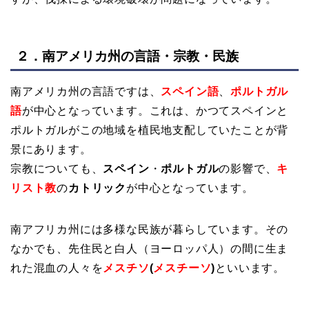
２．南アメリカ州の言語・宗教・民族
南アメリカ州の言語ですは、
スペイン語
、
ポルトガル
語
が中心となっています。これは、かつて
スペインと
ポルトガルがこの地域を植民地支配していたことが背
景にあります。
宗教についても、
スペイン
・
ポルトガル
の影響で、
キ
リスト教
の
カトリック
が中心となっています。
南アフリカ州には多様な民族が暮らしています。その
なかでも、先住民と白人（ヨーロッパ人）の間に生ま
れた混血の人々を
メスチソ
(
メスチーソ
)
といいます。