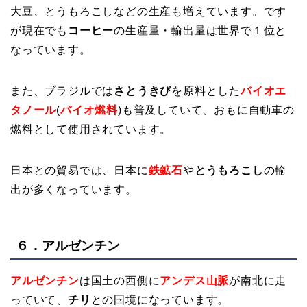
大豆、とうもろこしなどの生産も増えています。です
が現在でも
コーヒー
の生産量・輸出量は世界で１位と
なっています。
また、ブラジルでは
さとうきび
を原料とした
バイオエ
タノール
(
バイオ燃料
)も普及していて、おもに自動車の
燃料として使用されています。
日本との貿易では、日本に
鉄鉱石
や
とうもろこし
の輸
出が多くなっています。
６．アルゼンチン
アルゼンチン
は国土の西側に
アンデス山脈
が南北に走
っていて、
チリ
との国境になっています。