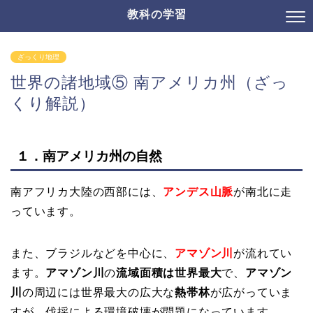
教科の学習
ざっくり地理
世界の諸地域⑤ 南アメリカ州（ざっ
くり解説）
１．南アメリカ州の
自然
南アフリカ大陸の西部には、
アンデス山脈
が南北に走
っています。
また、ブラジルなどを中心に、
アマゾン川
が流れてい
ます。
アマゾン川
の
流域面積は世界最大
で、
アマゾン
川
の周辺には
世界最大の広大な
熱帯林
が広がっていま
すが、
伐採による環境破壊が問題になっています。